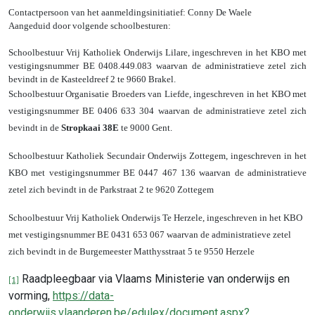
Contactpersoon van het aanmeldingsinitiatief: Conny De Waele
Aangeduid door volgende schoolbesturen:
Schoolbestuur Vrij Katholiek Onderwijs Lilare, ingeschreven in het KBO met
vestigingsnummer BE 0408.449.083 waarvan de administratieve zetel zich
bevindt in de Kasteeldreef 2 te 9660 Brakel.
Schoolbestuur Organisatie Broeders van Liefde, ingeschreven in het KBO met
vestigingsnummer BE 0406 633 304 waarvan de administratieve zetel zich
bevindt in de
Stropkaai 38E
te 9000 Gent.
Schoolbestuur Katholiek Secundair Onderwijs Zottegem, ingeschreven in het
KBO met vestigingsnummer BE 0447 467 136 waarvan de administratieve
zetel zich bevindt in de Parkstraat 2 te 9620 Zottegem
Schoolbestuur Vrij Katholiek Onderwijs Te Herzele, ingeschreven in het KBO
met vestigingsnummer BE 0431 653 067 waarvan de administratieve zetel
zich bevindt in de Burgemeester Matthysstraat 5 te 9550 Herzele
Raadpleegbaar via Vlaams Ministerie van onderwijs en
[1]
vorming,
https://data-
onderwijs.vlaanderen.be/edulex/document.aspx?