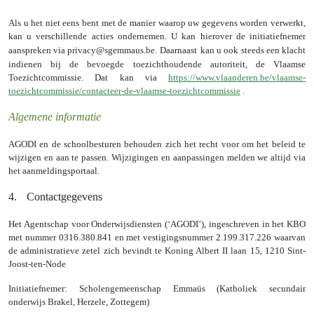
Als u het niet eens bent met de manier waarop uw gegevens worden verwerkt,
kan u verschillende acties ondernemen. U kan hierover de initiatiefnemer
aanspreken via privacy@sgemmaus.be. Daarnaast
kan u ook steeds een klacht
indienen bij de bevoegde toezichthoudende autoriteit, de Vlaamse
Toezichtcommissie. Dat kan via
https://www.vlaanderen.be/vlaamse-
toezichtcommissie/contacteer-de-vlaamse-toezichtcommissie
.
Algemene informatie
AGODI en de schoolbesturen behouden zich het recht voor om het beleid te
wijzigen en aan te passen. Wijzigingen en aanpassingen melden we altijd via
het aanmeldingsportaal.
4.
Contactgegevens
Het Agentschap voor Onderwijsdiensten (‘AGODI’), ingeschreven in het KBO
met nummer 0316.380.841 en met vestigingsnummer 2.199.317.226 waarvan
de administratieve zetel zich bevindt te Koning Albert II laan 15, 1210 Sint-
Joost-ten-Node
Initiatiefnemer: Scholengemeenschap Emmaüs (Katholiek secundair
onderwijs Brakel, Herzele, Zottegem)