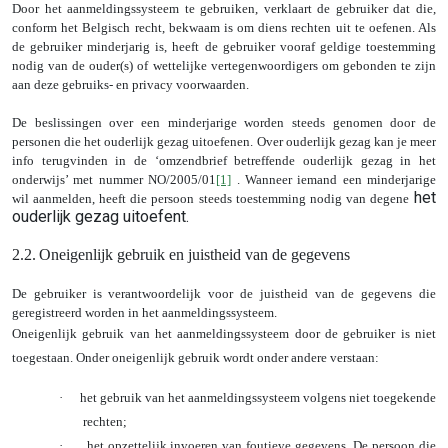
Door het aanmeldingssysteem te gebruiken, verklaart de gebruiker dat die,
conform het Belgisch recht, bekwaam is om diens rechten uit te oefenen. Als
de gebruiker minderjarig is, heeft de gebruiker vooraf geldige toestemming
nodig van de ouder(s) of wettelijke vertegenwoordigers om gebonden te zijn
aan deze gebruiks- en privacy voorwaarden.
De beslissingen over een minderjarige worden steeds genomen door de
personen die het ouderlijk gezag uitoefenen. Over ouderlijk gezag kan je meer
info terugvinden in de ‘omzendbrief betreffende ouderlijk gezag in het
onderwijs’ met nummer NO/2005/01
[1]
. Wanneer iemand een minderjarige
het
wil aanmelden, heeft die persoon steeds toestemming nodig van degene
ouderlijk gezag uitoefent.
2.2.
Oneigenlijk gebruik en juistheid van de gegevens
De gebruiker is verantwoordelijk voor de juistheid van de gegevens die
geregistreerd worden in het aanmeldingssysteem.
Oneigenlijk gebruik van het aanmeldingssysteem door de gebruiker is niet
toegestaan. Onder oneigenlijk gebruik wordt onder andere verstaan:
·
het gebruik van het aanmeldingssysteem volgens niet toegekende
rechten;
·
het opzettelijk invoeren van foutieve gegevens.
De persoon die