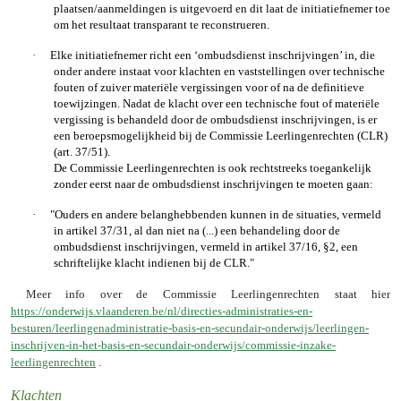
plaatsen/aanmeldingen is uitgevoerd en dit laat de initiatiefnemer toe
om het resultaat
transparant
te reconstrueren.
·
Elke initiatiefnemer richt een
‘ombudsdienst
inschrijvingen’ in, die
onder andere instaat voor klachten en vaststellingen over technische
fouten of zuiver materiële vergissingen voor of na de definitieve
toewijzingen. Nadat de klacht over een technische fout of materiële
vergissing is behandeld door de ombudsdienst inschrijvingen, is er
een
beroepsmogelijkheid
bij de Commissie Leerlingenrechten (CLR)
(art. 37/51).
De Commissie Leerlingenrechten is ook rechtstreeks toegankelijk
zonder eerst naar de ombudsdienst inschrijvingen te moeten gaan:
·
"Ouders en andere belanghebbenden kunnen in de situaties, vermeld
in artikel 37/31, al dan niet na (...) een behandeling door de
ombudsdienst inschrijvingen, vermeld in artikel 37/16, §2, een
schriftelijke klacht indienen bij de CLR."
Meer info over de Commissie Leerlingenrechten staat hier
https://onderwijs.vlaanderen.be/nl/directies-administraties-en-
besturen/leerlingenadministratie-basis-en-secundair-onderwijs/leerlingen-
inschrijven-in-het-basis-en-secundair-onderwijs/commissie-inzake-
leerlingenrechten
.
Klachten