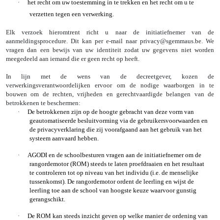
·
het recht om uw toestemming in te trekken en het recht om u te
verzetten tegen een verwerking.
Elk verzoek hieromtrent richt u naar de initiatiefnemer van de
aanmeldingsprocedure. Dit kan per e-mail naar privacy@sgemmaus.be. We
vragen dan een bewijs van uw identiteit zodat uw gegevens niet worden
meegedeeld aan iemand die er geen recht op heeft.
In lijn met de wens van de decreetgever, kozen de
verwerkingsverantwoordelijken ervoor om de nodige waarborgen in te
bouwen om de rechten, vrijheden en gerechtvaardigde belangen van de
betrokkenen te beschermen:
·
De betrokkenen zijn op de hoogte gebracht van deze vorm van
geautomatiseerde besluitvorming via de
gebruikersvoorwaarden
en
de
privacyverklaring
die zij voorafgaand aan het gebruik van het
systeem aanvaard hebben.
·
AGODI en de schoolbesturen vragen aan de initiatiefnemer om de
rangordemotor (ROM) steeds te laten
proefdraaien
en het resultaat
te
controleren
tot op niveau van het individu (i.e. de menselijke
tussenkomst). De rangordemotor ordent de leerling en wijst de
leerling toe aan de school van hoogste keuze waarvoor gunstig
gerangschikt.
·
De ROM kan steeds
inzicht
geven op welke manier de ordening van