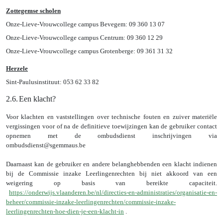
Zottegemse scholen
Onze-Lieve-Vrouwcollege campus Bevegem: 09 360 13 07
Onze-Lieve-Vrouwcollege campus Centrum: 09 360 12 29
Onze-Lieve-Vrouwcollege campus Grotenberge: 09 361 31 32
Herzele
Sint-Paulusinstituut: 053 62 33 82
2.6.
Een klacht?
Voor klachten en vaststellingen over technische fouten en zuiver materiële
vergissingen voor of na de definitieve toewijzingen kan de gebruiker contact
opnemen met de ombudsdienst inschrijvingen via
ombudsdienst@sgemmaus.be
Daarnaast kan de gebruiker en andere belanghebbenden een klacht indienen
bij de Commissie inzake Leerlingenrechten bij niet akkoord van een
weigering op basis van bereikte capaciteit.
https://onderwijs.vlaanderen.be/nl/directies-en-administraties/organisatie-en-
beheer/commissie-inzake-leerlingenrechten/commissie-inzake-
leerlingenrechten-hoe-dien-je-een-klacht-in
.