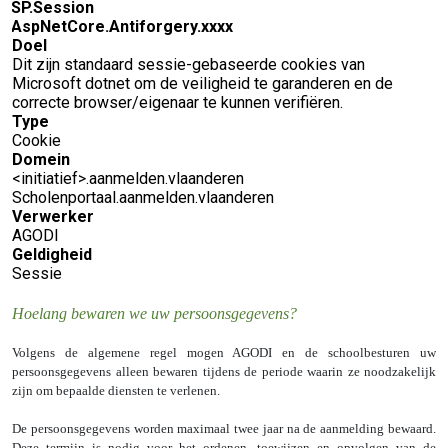
.SP.Session
.AspNetCore.Antiforgery.xxxx
Doel
Dit zijn standaard sessie-gebaseerde cookies van
Microsoft dotnet om de veiligheid te garanderen en de
correcte browser/eigenaar te kunnen verifiëren.
Type
Cookie
Domein
<initiatief>.aanmelden.vlaanderen
Scholenportaal.aanmelden.vlaanderen
Verwerker
AGODI
Geldigheid
Sessie
Hoelang bewaren we uw persoonsgegevens?
Volgens de algemene regel mogen AGODI en de schoolbesturen uw
persoonsgegevens alleen bewaren tijdens de periode waarin ze noodzakelijk
zijn om bepaalde diensten te verlenen.
De persoonsgegevens worden maximaal twee jaar na de aanmelding bewaard.
Deze termijn is nodig voor het ordenen, toewijzen en opvolgen van de