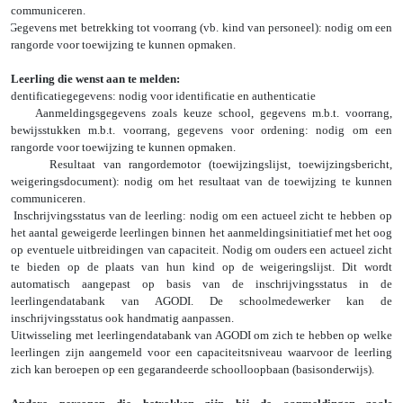
communiceren.
Gegevens met betrekking tot voorrang (vb. kind van personeel): nodig om een
rangorde voor toewijzing te kunnen opmaken.
Leerling die wenst aan te melden:
Identificatiegegevens: nodig voor identificatie en authenticatie
Aanmeldingsgegevens zoals keuze school, gegevens m.b.t. voorrang,
bewijsstukken m.b.t. voorrang, gegevens voor ordening: nodig om een
rangorde voor toewijzing te kunnen opmaken.
Resultaat van rangordemotor (toewijzingslijst, toewijzingsbericht,
weigeringsdocument): nodig om het resultaat van de toewijzing te kunnen
communiceren.
Inschrijvingsstatus van de leerling: nodig om een actueel zicht te hebben op
het aantal geweigerde leerlingen binnen het aanmeldingsinitiatief met het oog
op eventuele uitbreidingen van capaciteit. Nodig om ouders een actueel zicht
te bieden op de plaats van hun kind op de weigeringslijst. Dit wordt
automatisch aangepast op basis van de inschrijvingsstatus in de
leerlingendatabank van AGODI. De schoolmedewerker kan de
inschrijvingsstatus ook handmatig aanpassen.
Uitwisseling met leerlingendatabank van AGODI om zich te hebben op welke
leerlingen zijn aangemeld voor een capaciteitsniveau waarvoor de leerling
zich kan beroepen op een gegarandeerde schoolloopbaan (basisonderwijs).